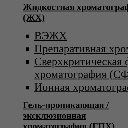
Жидкостная хроматогра
(ЖХ)
ВЭЖХ
Препаративная хро
Сверхкритическая
хроматография (С
Ионная хроматогр
Гель-проникающая /
эксклюзионная
хроматография (ГПХ)