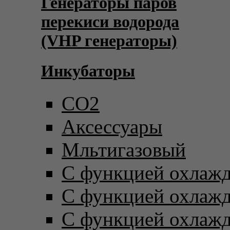
Генераторы паров
перекиси водорода
(VHP генераторы)
Инкубаторы
CO2
Аксессуары
Мльтигазовый
С функцией охлаж
С функцией охлаж
С функцией охлаж