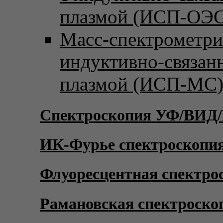
плазмой (ИСП-ОЭС
Масс-спектрометри
индуктивно-связан
плазмой (ИСП-МС
Спектроскопия УФ/ВИД
ИК-Фурье спектроскопи
Флуоресцентная спектро
Рамановская спектроско