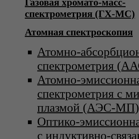
Газовая хромато-масс-
спектрометрия (ГХ-МС)
Атомная спектроскопия
Атомно-абсорбцио
спектрометрия (АА
Атомно-эмиссионн
спектрометрия с м
плазмой (АЭС-МП)
Оптико-эмиссионна
с индуктивно-связ