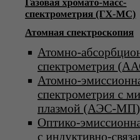
Газовая хромато-масс-
спектрометрия (ГХ-МС)
Атомная спектроскопия
Атомно-абсорбцио
спектрометрия (АА
Атомно-эмиссионн
спектрометрия с м
плазмой (АЭС-МП)
Оптико-эмиссионна
с индуктивно-связ