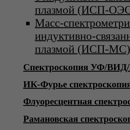
плазмой (ИСП-ОЭС
Масс-спектрометри
индуктивно-связан
плазмой (ИСП-МС
Спектроскопия УФ/ВИД
ИК-Фурье спектроскопи
Флуоресцентная спектро
Рамановская спектроско