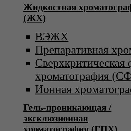
Жидкостная хроматогра
(ЖХ)
ВЭЖХ
Препаративная хро
Сверхкритическая
хроматография (С
Ионная хроматогр
Гель-проникающая /
эксклюзионная
хроматография (ГПХ)