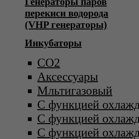
Генераторы паров
перекиси водорода
(VHP генераторы)
Инкубаторы
CO2
Аксессуары
Мльтигазовый
С функцией охлаж
С функцией охлаж
С функцией охлаж