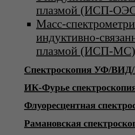
плазмой (ИСП-ОЭС
Масс-спектрометри
индуктивно-связан
плазмой (ИСП-МС
Спектроскопия УФ/ВИД
ИК-Фурье спектроскопи
Флуоресцентная спектро
Рамановская спектроско