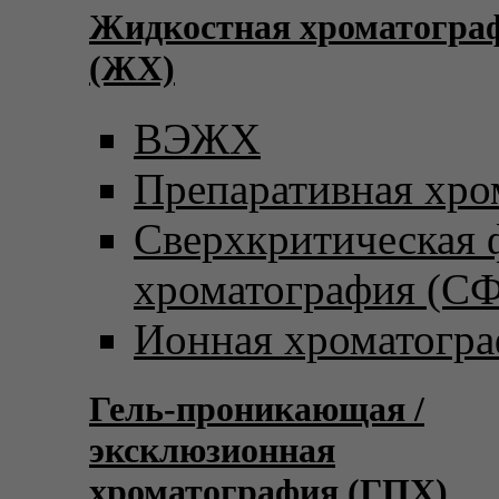
Жидкостная хроматогра
(ЖХ)
ВЭЖХ
Препаративная хро
Сверхкритическая
хроматография (С
Ионная хроматогр
Гель-проникающая /
эксклюзионная
хроматография (ГПХ)