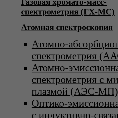
Газовая хромато-масс-
спектрометрия (ГХ-МС)
Атомная спектроскопия
Атомно-абсорбцио
спектрометрия (АА
Атомно-эмиссионн
спектрометрия с м
плазмой (АЭС-МП)
Оптико-эмиссионна
с индуктивно-связ