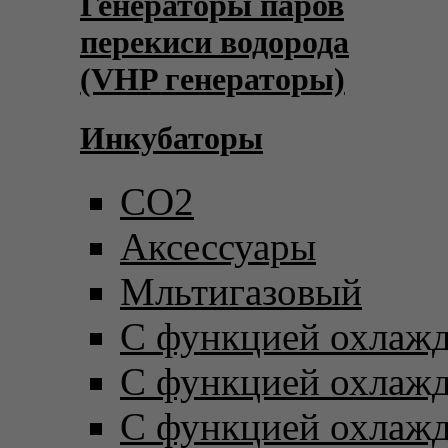
Генераторы паров
перекиси водорода
(VHP генераторы)
Инкубаторы
CO2
Аксессуары
Мльтигазовый
С функцией охлаж
С функцией охлаж
С функцией охлаж