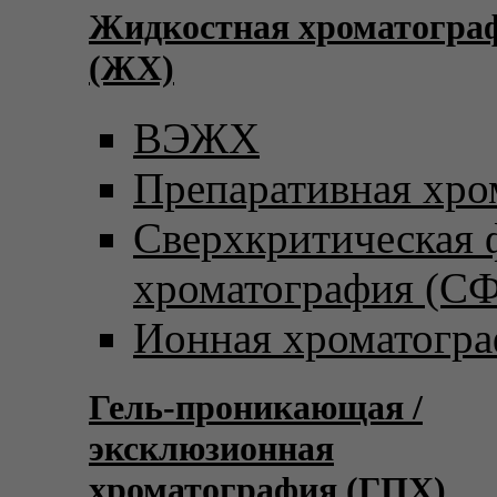
Жидкостная хроматогра
(ЖХ)
ВЭЖХ
Препаративная хро
Сверхкритическая
хроматография (С
Ионная хроматогр
Гель-проникающая /
эксклюзионная
хроматография (ГПХ)