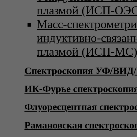
плазмой (ИСП-ОЭС
Масс-спектрометри
индуктивно-связан
плазмой (ИСП-МС
Спектроскопия УФ/ВИД
ИК-Фурье спектроскопи
Флуоресцентная спектро
Рамановская спектроско