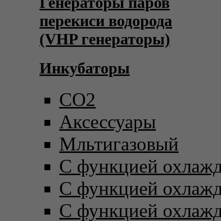
Генераторы паров
перекиси водорода
(VHP генераторы)
Инкубаторы
CO2
Аксессуары
Мльтигазовый
С функцией охлаж
С функцией охлаж
С функцией охлаж