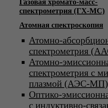
Газовая хромато-масс-
спектрометрия (ГХ-МС)
Атомная спектроскопия
Атомно-абсорбцио
спектрометрия (АА
Атомно-эмиссионн
спектрометрия с м
плазмой (АЭС-МП)
Оптико-эмиссионна
с индуктивно-связ