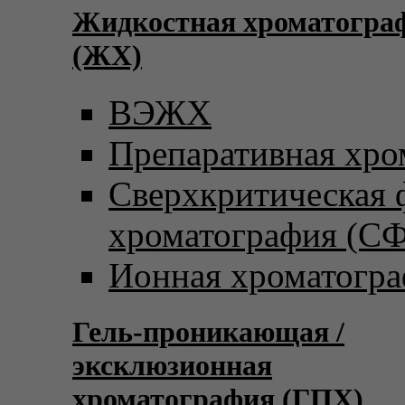
Жидкостная хроматогра
(ЖХ)
ВЭЖХ
Препаративная хро
Сверхкритическая
хроматография (С
Ионная хроматогр
Гель-проникающая /
эксклюзионная
хроматография (ГПХ)