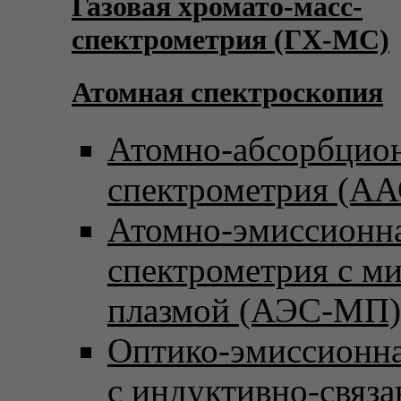
Газовая хромато-масс-
спектрометрия (ГХ-МС)
Атомная спектроскопия
Атомно-абсорбцио
спектрометрия (АА
Атомно-эмиссионн
спектрометрия с м
плазмой (АЭС-МП)
Оптико-эмиссионна
с индуктивно-связ