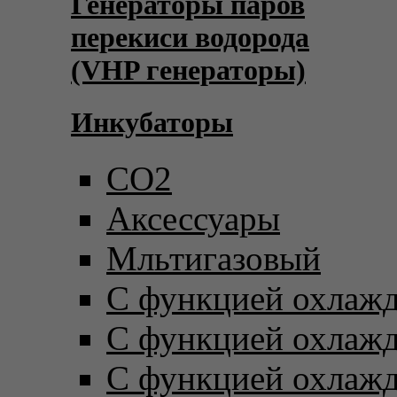
Генераторы паров
перекиси водорода
(VHP генераторы)
Инкубаторы
CO2
Аксессуары
Мльтигазовый
С функцией охлаж
С функцией охлаж
С функцией охлаж