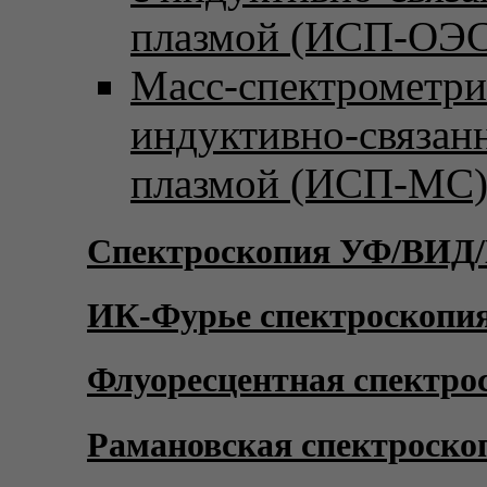
плазмой (ИСП-ОЭС
Масс-спектрометри
индуктивно-связан
плазмой (ИСП-МС
Спектроскопия УФ/ВИД
ИК-Фурье спектроскопи
Флуоресцентная спектро
Рамановская спектроско