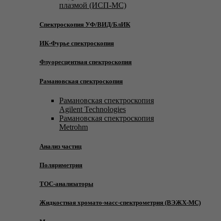
плазмой (ИСП-МС)
Спектроскопия УФ/ВИД/БлИК
ИК-Фурье спектроскопия
Флуоресцентная спектроскопия
Рамановская спектроскопия
Рамановская спектроскопия
Agilent Technologies
Рамановская спектроскопия
Metrohm
Анализ частиц
Поляриметрия
TOC-анализаторы
Жидкостная хромато-масс-спектрометрия (ВЭЖХ-МС)