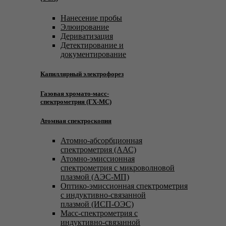
Нанесение пробы
Элюирование
Дериватизация
Детектирование и
документирование
Капиллярный электрофорез
Газовая хромато-масс-
спектрометрия (ГХ-МС)
Атомная спектроскопия
Атомно-абсорбционная
спектрометрия (ААС)
Атомно-эмиссионная
спектрометрия с микроволновой
плазмой (АЭС-МП)
Оптико-эмиссионная спектрометрия
с индуктивно-связанной
плазмой (ИСП-ОЭС)
Масс-спектрометрия с
индуктивно-связанной