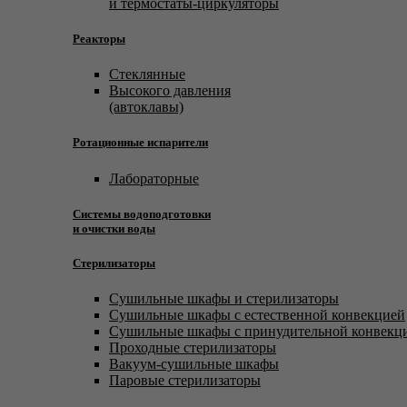
и термостаты-циркуляторы
Реакторы
Стеклянные
Высокого давления
(автоклавы)
Ротационные испарители
Лабораторные
Системы водоподготовки
и очистки воды
Стерилизаторы
Сушильные шкафы и стерилизаторы
Сушильные шкафы с естественной конвекцией
Сушильные шкафы с принудительной конвекц
Проходные стерилизаторы
Вакуум-сушильные шкафы
Паровые стерилизаторы