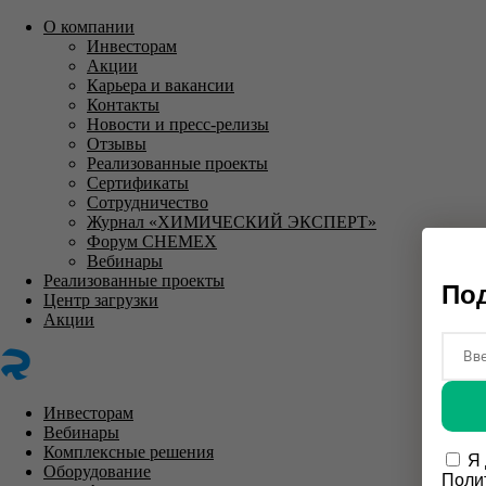
О компании
Инвесторам
Акции
Карьера и вакансии
Контакты
Новости и пресс-релизы
Отзывы
Реализованные проекты
Сертификаты
Сотрудничество
Журнал «ХИМИЧЕСКИЙ ЭКСПЕРТ»
Форум CHEMEX
Вебинары
Реализованные проекты
Под
Центр загрузки
Акции
Инвесторам
Вебинары
Комплексные решения
Я
Оборудование
Поли