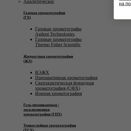
Аналитическое
на п
Газовая хроматография
(ГХ)
Газовые хроматографы
Agilent Technologies
Газовые хроматографы
Thermo Fisher Scientific
Жидкостная хроматография
(ЖХ)
ВЭЖХ
Препаративная хроматография
Сверхкритическая флюидная
хроматография (СФХ)
Ионная хроматография
Гель-проникающая /
эксклюзионная
хроматография (ГПХ)
Тонкослойная хроматография
(ТСХ)