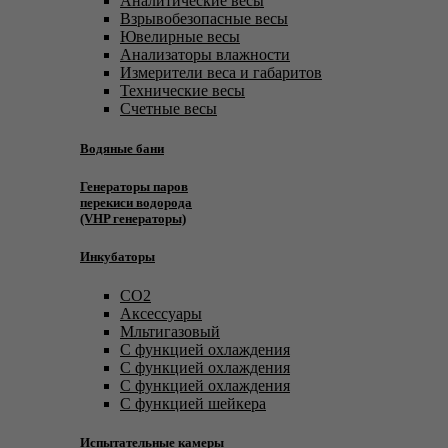
Аналитические весы
Взрывобезопасные весы
Ювелирные весы
Анализаторы влажности
Измерители веса и габаритов
Технические весы
Счетные весы
Водяные бани
Генераторы паров
перекиси водорода
(VHP генераторы)
Инкубаторы
CO2
Аксессуары
Мльтигазовый
С функцией охлаждения
С функцией охлаждения
С функцией охлаждения
С функцией шейкера
Испытательные камеры