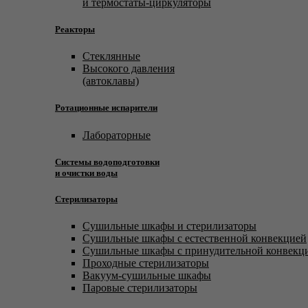
и термостаты-циркуляторы
Реакторы
Стеклянные
Высокого давления
(автоклавы)
Ротационные испарители
Лабораторные
Системы водоподготовки
и очистки воды
Стерилизаторы
Сушильные шкафы и стерилизаторы
Сушильные шкафы с естественной конвекцией
Сушильные шкафы с принудительной конвекц
Проходные стерилизаторы
Вакуум-сушильные шкафы
Паровые стерилизаторы