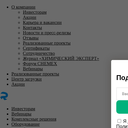
О компании
Инвесторам
Акции
Карьера и вакансии
Контакты
Новости и пресс-релизы
Отзывы
Реализованные проекты
Сертификаты
Сотрудничество
Журнал «ХИМИЧЕСКИЙ ЭКСПЕРТ»
Форум CHEMEX
Вебинары
Реализованные проекты
Под
Центр загрузки
Акции
Инвесторам
Вебинары
Комплексные решения
Я
Оборудование
Поли