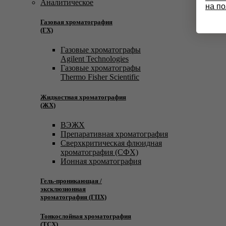
Аналитическое
на п
Газовая хроматография
(ГХ)
Газовые хроматографы
Agilent Technologies
Газовые хроматографы
Thermo Fisher Scientific
Жидкостная хроматография
(ЖХ)
ВЭЖХ
Препаративная хроматография
Сверхкритическая флюидная
хроматография (СФХ)
Ионная хроматография
Гель-проникающая /
эксклюзионная
хроматография (ГПХ)
Тонкослойная хроматография
(ТСХ)