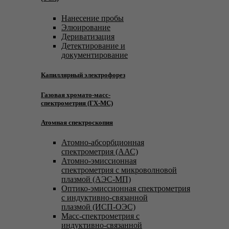
Нанесение пробы
Элюирование
Дериватизация
Детектирование и
документирование
Капиллярный электрофорез
Газовая хромато-масс-
спектрометрия (ГХ-МС)
Атомная спектроскопия
Атомно-абсорбционная
спектрометрия (ААС)
Атомно-эмиссионная
спектрометрия с микроволновой
плазмой (АЭС-МП)
Оптико-эмиссионная спектрометрия
с индуктивно-связанной
плазмой (ИСП-ОЭС)
Масс-спектрометрия с
индуктивно-связанной