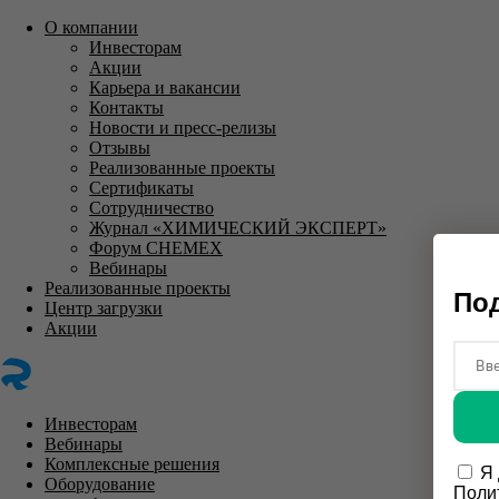
О компании
Инвесторам
Акции
Карьера и вакансии
Контакты
Новости и пресс-релизы
Отзывы
Реализованные проекты
Сертификаты
Сотрудничество
Журнал «ХИМИЧЕСКИЙ ЭКСПЕРТ»
Форум CHEMEX
Вебинары
Реализованные проекты
Под
Центр загрузки
Акции
Инвесторам
Вебинары
Комплексные решения
Я
Оборудование
Поли