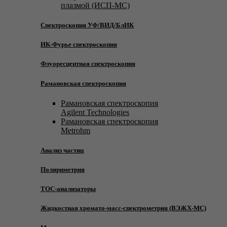
плазмой (ИСП-МС)
Спектроскопия УФ/ВИД/БлИК
ИК-Фурье спектроскопия
Флуоресцентная спектроскопия
Рамановская спектроскопия
Рамановская спектроскопия
Agilent Technologies
Рамановская спектроскопия
Metrohm
Анализ частиц
Поляриметрия
TOC-анализаторы
Жидкостная хромато-масс-спектрометрия (ВЭЖХ-МС)