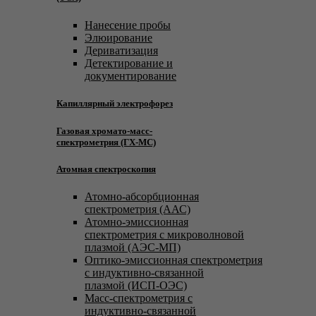
Нанесение пробы
Элюирование
Дериватизация
Детектирование и
документирование
Капиллярный электрофорез
Газовая хромато-масс-
спектрометрия (ГХ-МС)
Атомная спектроскопия
Атомно-абсорбционная
спектрометрия (ААС)
Атомно-эмиссионная
спектрометрия с микроволновой
плазмой (АЭС-МП)
Оптико-эмиссионная спектрометрия
с индуктивно-связанной
плазмой (ИСП-ОЭС)
Масс-спектрометрия с
индуктивно-связанной