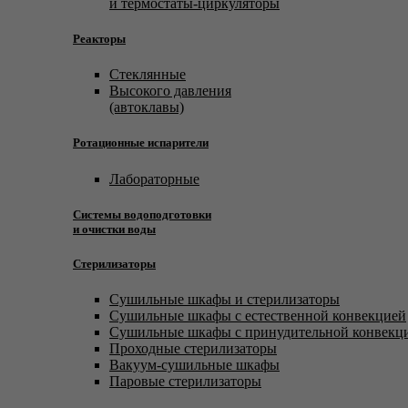
и термостаты-циркуляторы
Реакторы
Стеклянные
Высокого давления
(автоклавы)
Ротационные испарители
Лабораторные
Системы водоподготовки
и очистки воды
Стерилизаторы
Сушильные шкафы и стерилизаторы
Сушильные шкафы с естественной конвекцией
Сушильные шкафы с принудительной конвекц
Проходные стерилизаторы
Вакуум-сушильные шкафы
Паровые стерилизаторы