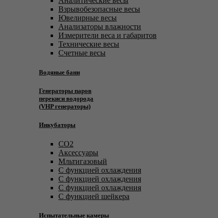
Аналитические весы
Взрывобезопасные весы
Ювелирные весы
Анализаторы влажности
Измерители веса и габаритов
Технические весы
Счетные весы
Водяные бани
Генераторы паров
перекиси водорода
(VHP генераторы)
Инкубаторы
CO2
Аксессуары
Мльтигазовый
С функцией охлаждения
С функцией охлаждения
С функцией охлаждения
С функцией шейкера
Испытательные камеры