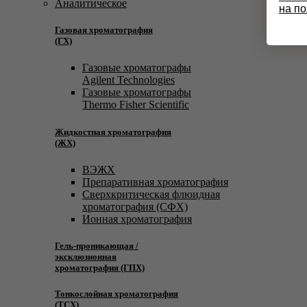
Аналитическое
на п
Газовая хроматография
(ГХ)
Газовые хроматографы
Agilent Technologies
Газовые хроматографы
Thermo Fisher Scientific
Жидкостная хроматография
(ЖХ)
ВЭЖХ
Препаративная хроматография
Сверхкритическая флюидная
хроматография (СФХ)
Ионная хроматография
Гель-проникающая /
эксклюзионная
хроматография (ГПХ)
Тонкослойная хроматография
(ТСХ)