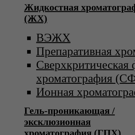
Жидкостная хроматогра
(ЖХ)
ВЭЖХ
Препаративная хро
Сверхкритическая
хроматография (С
Ионная хроматогр
Гель-проникающая /
эксклюзионная
хроматография (ГПХ)