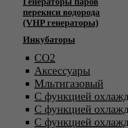
Генераторы паров
перекиси водорода
(VHP генераторы)
Инкубаторы
CO2
Аксессуары
Мльтигазовый
С функцией охлаж
С функцией охлаж
С функцией охлаж