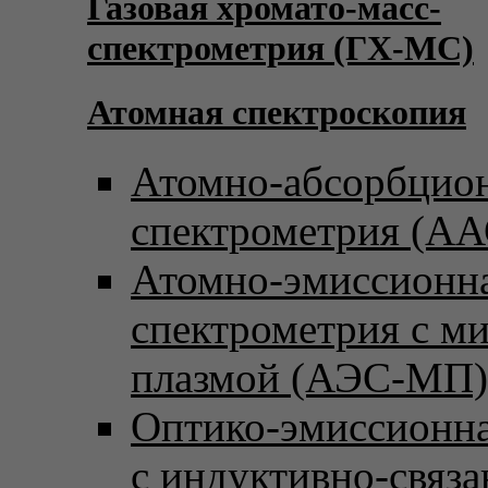
Газовая хромато-масс-
спектрометрия (ГХ-МС)
Атомная спектроскопия
Атомно-абсорбцио
спектрометрия (АА
Атомно-эмиссионн
спектрометрия с м
плазмой (АЭС-МП)
Оптико-эмиссионна
с индуктивно-связ