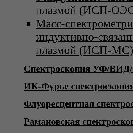
плазмой (ИСП-ОЭС
Масс-спектрометри
индуктивно-связан
плазмой (ИСП-МС
Спектроскопия УФ/ВИД
ИК-Фурье спектроскопи
Флуоресцентная спектро
Рамановская спектроско