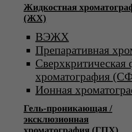
Жидкостная хроматогра
(ЖХ)
ВЭЖХ
Препаративная хро
Сверхкритическая
хроматография (С
Ионная хроматогр
Гель-проникающая /
эксклюзионная
хроматография (ГПХ)