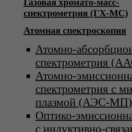
Газовая хромато-масс-
спектрометрия (ГХ-МС)
Атомная спектроскопия
Атомно-абсорбцио
спектрометрия (АА
Атомно-эмиссионн
спектрометрия с м
плазмой (АЭС-МП)
Оптико-эмиссионна
с индуктивно-связ