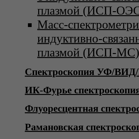
плазмой (ИСП-ОЭС
Масс-спектрометри
индуктивно-связан
плазмой (ИСП-МС
Спектроскопия УФ/ВИД
ИК-Фурье спектроскопи
Флуоресцентная спектро
Рамановская спектроско