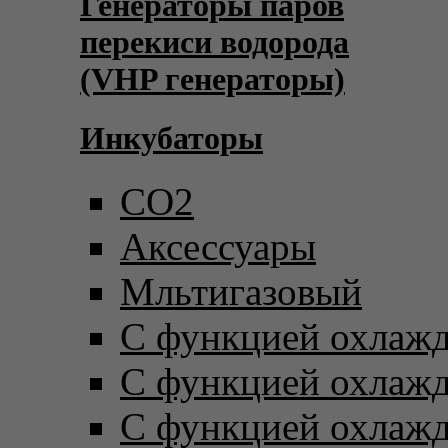
Генераторы паров
перекиси водорода
(VHP генераторы)
Инкубаторы
CO2
Аксессуары
Мльтигазовый
С функцией охлаж
С функцией охлаж
С функцией охлаж