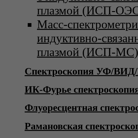
плазмой (ИСП-ОЭС
Масс-спектрометри
индуктивно-связан
плазмой (ИСП-МС
Спектроскопия УФ/ВИД
ИК-Фурье спектроскопи
Флуоресцентная спектро
Рамановская спектроско