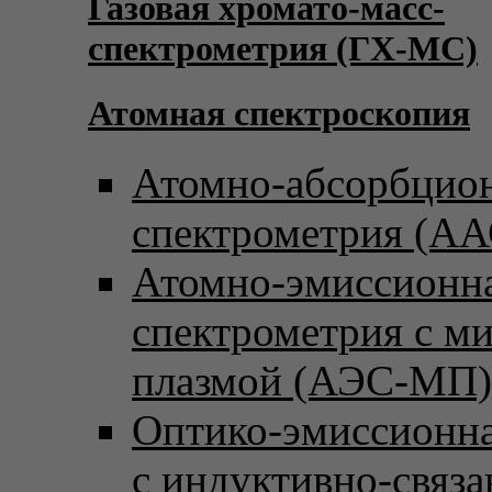
Газовая хромато-масс-
спектрометрия (ГХ-МС)
Атомная спектроскопия
Атомно-абсорбцио
спектрометрия (АА
Атомно-эмиссионн
спектрометрия с м
плазмой (АЭС-МП)
Оптико-эмиссионна
с индуктивно-связ