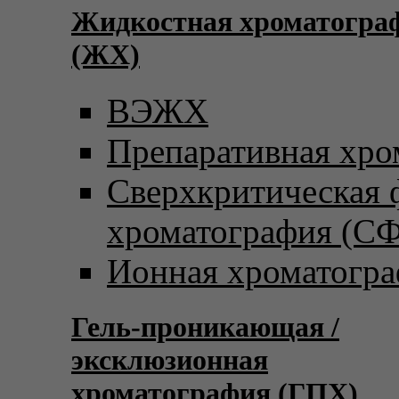
Жидкостная хроматогра
(ЖХ)
ВЭЖХ
Препаративная хро
Сверхкритическая
хроматография (С
Ионная хроматогр
Гель-проникающая /
эксклюзионная
хроматография (ГПХ)