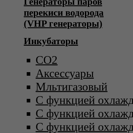
Генераторы паров
перекиси водорода
(VHP генераторы)
Инкубаторы
CO2
Аксессуары
Мльтигазовый
С функцией охлаж
С функцией охлаж
С функцией охлаж