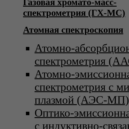
Газовая хромато-масс-
спектрометрия (ГХ-МС)
Атомная спектроскопия
Атомно-абсорбцио
спектрометрия (АА
Атомно-эмиссионн
спектрометрия с м
плазмой (АЭС-МП)
Оптико-эмиссионна
с индуктивно-связ