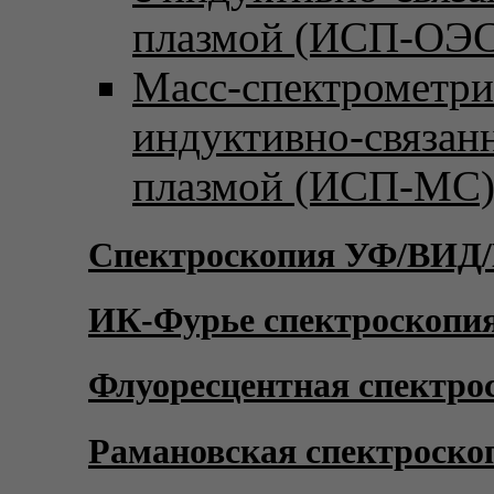
плазмой (ИСП-ОЭС
Масс-спектрометри
индуктивно-связан
плазмой (ИСП-МС
Спектроскопия УФ/ВИД
ИК-Фурье спектроскопи
Флуоресцентная спектро
Рамановская спектроско