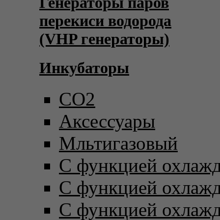
Генераторы паров
перекиси водорода
(VHP генераторы)
Инкубаторы
CO2
Аксессуары
Мльтигазовый
С функцией охлаж
С функцией охлаж
С функцией охлаж