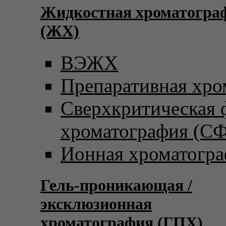
Жидкостная хроматогра
(ЖХ)
ВЭЖХ
Препаративная хро
Сверхкритическая
хроматография (С
Ионная хроматогр
Гель-проникающая /
эксклюзионная
хроматография (ГПХ)