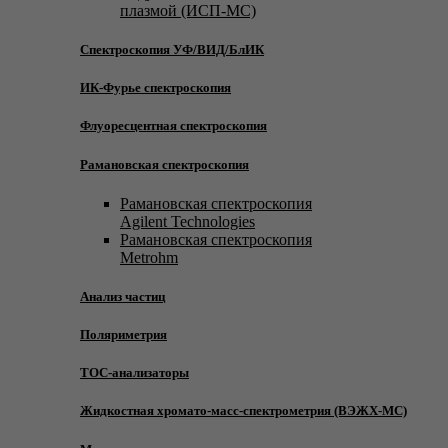
плазмой (ИСП-МС)
Спектроскопия УФ/ВИД/БлИК
ИК-Фурье спектроскопия
Флуоресцентная спектроскопия
Рамановская спектроскопия
Рамановская спектроскопия
Agilent Technologies
Рамановская спектроскопия
Metrohm
Анализ частиц
Поляриметрия
TOC-анализаторы
Жидкостная хромато-масс-спектрометрия (ВЭЖХ-МС)