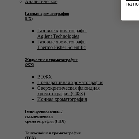
Аналитическое
на п
Газовая хроматография
(ГХ)
Газовые хроматографы
Agilent Technologies
Газовые хроматографы
Thermo Fisher Scientific
Жидкостная хроматография
(ЖХ)
ВЭЖХ
Препаративная хроматография
Сверхкритическая флюидная
хроматография (СФХ)
Ионная хроматография
Гель-проникающая /
эксклюзионная
хроматография (ГПХ)
Тонкослойная хроматография
(ТСХ)