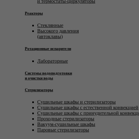
и термостаты-циркуляторы
Реакторы
Стеклянные
Высокого давления
(автоклавы)
Ротационные испарители
Лабораторные
Системы водоподготовки
и очистки воды
Стерилизаторы
Сушильные шкафы и стерилизаторы
Сушильные шкафы с естественной конвекцией
Сушильные шкафы с принудительной конвекц
Проходные стерилизаторы
Вакуум-сушильные шкафы
Паровые стерилизаторы