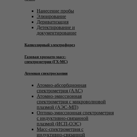
Нанесение пробы
Элюирование
Дериватизация
Детектирование и
документирование
Капиллярный электрофорез
Газовая хромато-масс-
спектрометрия (ГХ-МС)
Атомная спектроскопия
Атомно-абсорбционная
спектрометрия (ААС)
Атомно-эмиссионная
спектрометрия с микроволновой
плазмой (АЭС-МП)
Оптико-эмиссионная спектрометрия
с индуктивно-связанной
плазмой (ИСП-ОЭС)
Масс-спектрометрия с
индуктивно-связанной