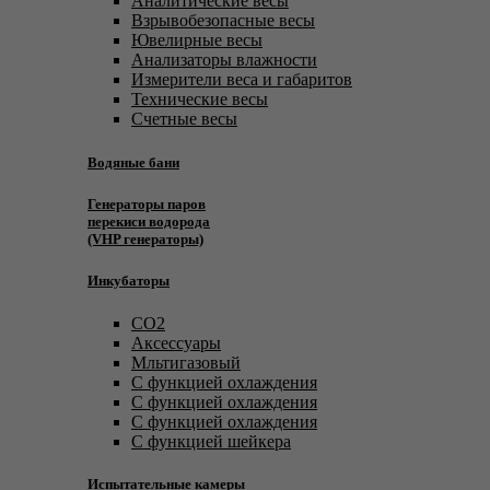
Аналитические весы
Взрывобезопасные весы
Ювелирные весы
Анализаторы влажности
Измерители веса и габаритов
Технические весы
Счетные весы
Водяные бани
Генераторы паров
перекиси водорода
(VHP генераторы)
Инкубаторы
CO2
Аксессуары
Мльтигазовый
С функцией охлаждения
С функцией охлаждения
С функцией охлаждения
С функцией шейкера
Испытательные камеры