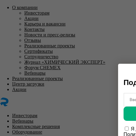
О компании
Инвесторам
Акции
Карьера и вакансии
Контакты
Новости и пресс-релизы
Отзывы
Реализованные проекты
Сертификаты
Сотрудничество
Журнал «ХИМИЧЕСКИЙ ЭКСПЕРТ»
Форум CHEMEX
Вебинары
Реализованные проекты
Под
Центр загрузки
Акции
Инвесторам
Вебинары
Комплексные решения
Я
Оборудование
Поли