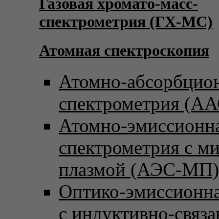
Газовая хромато-масс-
спектрометрия (ГХ-МС)
Атомная спектроскопия
Атомно-абсорбцио
спектрометрия (АА
Атомно-эмиссионн
спектрометрия с м
плазмой (АЭС-МП)
Оптико-эмиссионна
с индуктивно-связ