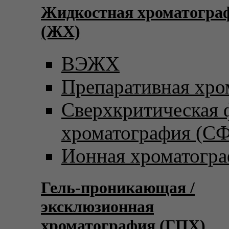
Жидкостная хроматогра
(ЖХ)
ВЭЖХ
Препаративная хро
Сверхкритическая
хроматография (С
Ионная хроматогр
Гель-проникающая /
эксклюзионная
хроматография (ГПХ)