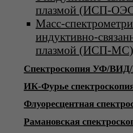
плазмой (ИСП-ОЭС
Масс-спектрометри
индуктивно-связан
плазмой (ИСП-МС
Спектроскопия УФ/ВИД
ИК-Фурье спектроскопи
Флуоресцентная спектро
Рамановская спектроско