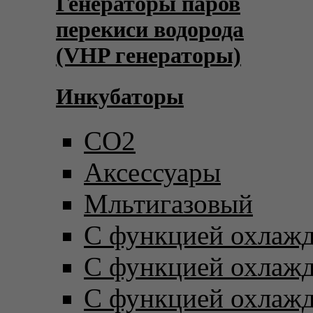
Генераторы паров
перекиси водорода
(VHP генераторы)
Инкубаторы
CO2
Аксессуары
Мльтигазовый
С функцией охлаж
С функцией охлаж
С функцией охлаж