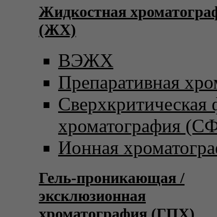
Жидкостная хроматогра
(ЖХ)
ВЭЖХ
Препаративная хро
Сверхкритическая
хроматография (С
Ионная хроматогр
Гель-проникающая /
эксклюзионная
хроматография (ГПХ)