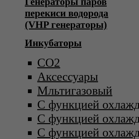
Генераторы паров
перекиси водорода
(VHP генераторы)
Инкубаторы
CO2
Аксессуары
Мльтигазовый
С функцией охлаж
С функцией охлаж
С функцией охлаж