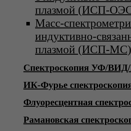
плазмой (ИСП-ОЭС
Масс-спектрометри
индуктивно-связан
плазмой (ИСП-МС
Спектроскопия УФ/ВИД
ИК-Фурье спектроскопи
Флуоресцентная спектро
Рамановская спектроско