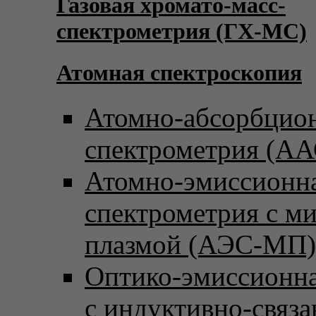
Газовая хромато-масс-
спектрометрия (ГХ-МС)
Атомная спектроскопия
Атомно-абсорбцио
спектрометрия (АА
Атомно-эмиссионн
спектрометрия с м
плазмой (АЭС-МП)
Оптико-эмиссионна
с индуктивно-связ