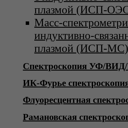
плазмой (ИСП-ОЭС
Масс-спектрометри
индуктивно-связан
плазмой (ИСП-МС
Спектроскопия УФ/ВИД
ИК-Фурье спектроскопи
Флуоресцентная спектро
Рамановская спектроско