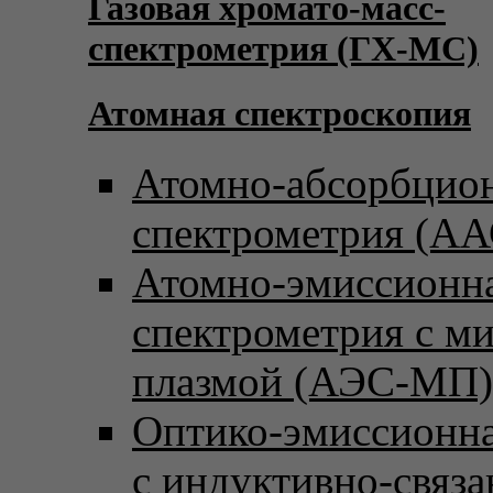
Газовая хромато-масс-
спектрометрия (ГХ-МС)
Атомная спектроскопия
Атомно-абсорбцио
спектрометрия (АА
Атомно-эмиссионн
спектрометрия с м
плазмой (АЭС-МП)
Оптико-эмиссионна
с индуктивно-связ