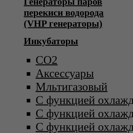
Генераторы паров
перекиси водорода
(VHP генераторы)
Инкубаторы
CO2
Аксессуары
Мльтигазовый
С функцией охлаж
С функцией охлаж
С функцией охлаж