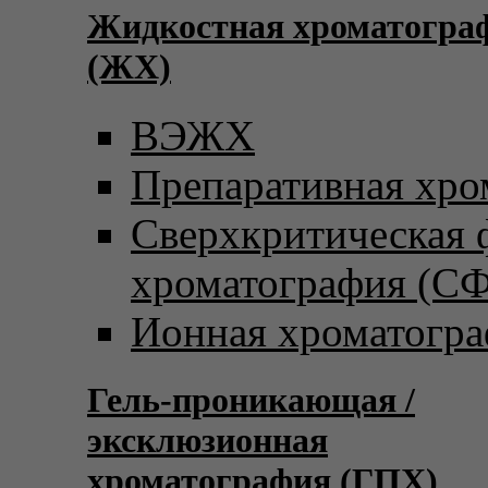
Жидкостная хроматогра
(ЖХ)
ВЭЖХ
Препаративная хро
Сверхкритическая
хроматография (С
Ионная хроматогр
Гель-проникающая /
эксклюзионная
хроматография (ГПХ)